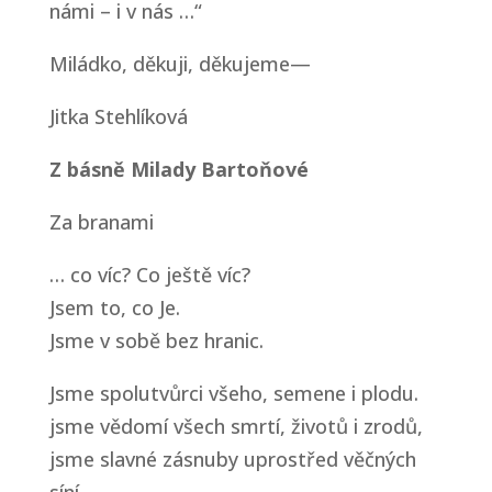
námi – i v nás …“
Miládko, děkuji, děkujeme—
Jitka Stehlíková
Z básně Milady Bartoňové
Za branami
… co víc? Co ještě víc?
Jsem to, co Je.
Jsme v sobě bez hranic.
Jsme spolutvůrci všeho, semene i plodu.
jsme vědomí všech smrtí, životů i zrodů,
jsme slavné zásnuby uprostřed věčných
síní,