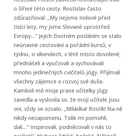
o šíření této cesty. Rostislav často
zdůrazňoval: „My nejsme Indové před
tisíci lety, my jsme Slované uprostřed
Evropy…“ Jejich životním posláním se stalo
neúnavné cestování a pořádní kursů, v
týdnu, o víkendech, v létě místo dovolené,
přednášeli a vyučovali a vychovávali
mnoho jedinečných cvičitelů jógy. Přijímali
všechny zájemce o rozvoj své duše.
Kamkoli mě moje praxe učitelky jógy
zavedla a vyslovila se, že moji učitelé jsou
oni, vždy se ozvalo: „Miládka! Rostík! Na ně
nikdy nezapomenu. Tolik mi pomohli,
dali…“ Inspirovali, podněcovali v nás to
nejčistší, hluboce lidské, božské. Někteří