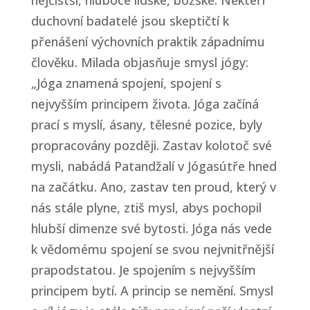
duchovní badatelé jsou skeptičtí k
přenášení výchovních praktik západnímu
člověku. Milada objasňuje smysl jógy:
„Jóga znamená spojení, spojení s
nejvyšším principem života. Jóga začíná
prací s myslí, ásany, tělesné pozice, byly
propracovány později. Zastav kolotoč své
mysli, nabádá Patandžalí v Jógasútře hned
na začátku. Ano, zastav ten proud, který v
nás stále plyne, ztiš mysl, abys pochopil
hlubší dimenze své bytosti. Jóga nás vede
k vědomému spojení se svou nejvnitřnější
prapodstatou. Je spojením s nejvyšším
principem bytí. A princip se nemění. Smysl