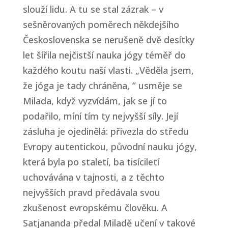
slouží lidu. A tu se stal zázrak – v
sešněrovaných poměrech někdejšího
Československa se nerušeně dvě desítky
let šířila nejčistší nauka jógy téměř do
každého koutu naší vlasti. „Věděla jsem,
že jóga je tady chráněna, “ usměje se
Milada, když vyzvídám, jak se jí to
podařilo, míní tím ty nejvyšší síly. Její
zásluha je ojedinělá: přivezla do středu
Evropy autentickou, původní nauku jógy,
která byla po staletí, ba tisíciletí
uchovávána v tajnosti, a z těchto
nejvyšších pravd předávala svou
zkušenost evropskému člověku. A
Satjananda předal Miladě učení v takové