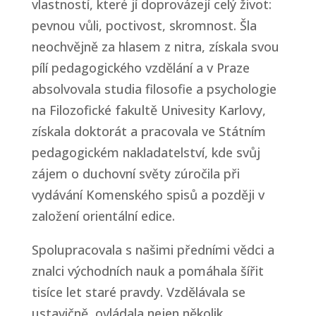
vlastností, které jí doprovázejí celý život:
pevnou vůli, poctivost, skromnost. Šla
neochvějně za hlasem z nitra, získala svou
pílí pedagogického vzdělání a v Praze
absolvovala studia filosofie a psychologie
na Filozofické fakultě Univesity Karlovy,
získala doktorát a pracovala ve Státním
pedagogickém nakladatelství, kde svůj
zájem o duchovní světy zúročila při
vydávání Komenského spisů a později v
založení orientální edice.
Spolupracovala s našimi předními vědci a
znalci východních nauk a pomáhala šířit
tisíce let staré pravdy. Vzdělávala se
ustavičně, ovládala nejen několik