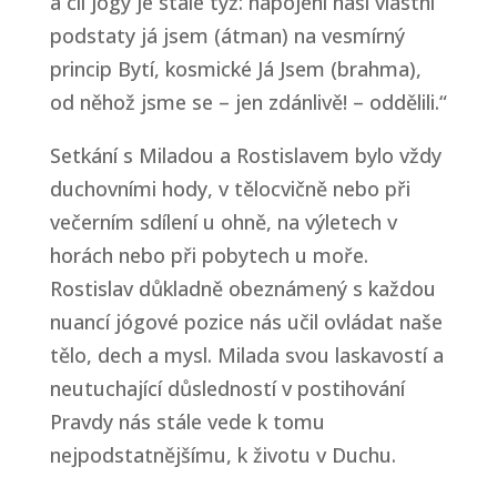
a cíl jógy je stále týž: napojení naší vlastní
podstaty já jsem (átman) na vesmírný
princip Bytí, kosmické Já Jsem (brahma),
od něhož jsme se – jen zdánlivě! – oddělili.“
Setkání s Miladou a Rostislavem bylo vždy
duchovními hody, v tělocvičně nebo při
večerním sdílení u ohně, na výletech v
horách nebo při pobytech u moře.
Rostislav důkladně obeznámený s každou
nuancí jógové pozice nás učil ovládat naše
tělo, dech a mysl. Milada svou laskavostí a
neutuchající důsledností v postihování
Pravdy nás stále vede k tomu
nejpodstatnějšímu, k životu v Duchu.