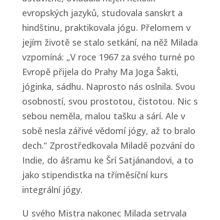
evropských jazyků, studovala sanskrt a
hindštinu, praktikovala jógu. Přelomem v
jejím životě se stalo setkání, na něž Milada
vzpomíná: „V roce 1967 za svého turné po
Evropě přijela do Prahy Ma Joga Šakti,
jóginka, sádhu. Naprosto nás oslnila. Svou
osobností, svou prostotou, čistotou. Nic s
sebou neměla, malou tašku a sárí. Ale v
sobě nesla zářivé vědomí jógy, až to bralo
dech.“ Zprostředkovala Miladě pozvání do
Indie, do ášramu ke Šrí Satjánandovi, a to
jako stipendistka na tříměsíční kurs
integrální jógy.
U svého Mistra nakonec Milada setrvala