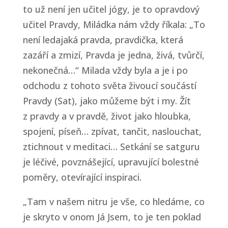
to už není jen učitel jógy, je to opravdový
učitel Pravdy, Miládka nám vždy říkala: „To
není ledajaká pravda, pravdička, která
zazáří a zmizí, Pravda je jedna, živá, tvůrčí,
nekonečná…“ Milada vždy byla a je i po
odchodu z tohoto světa živoucí součástí
Pravdy (Sat), jako můžeme být i my. Žít
z pravdy a v pravdě, život jako hloubka,
spojení, píseň… zpívat, tančit, naslouchat,
ztichnout v meditaci… Setkání se satguru
je léčivé, povznášející, upravující bolestné
poměry, otevírající inspiraci.
„Tam v našem nitru je vše, co hledáme, co
je skryto v onom Já Jsem, to je ten poklad