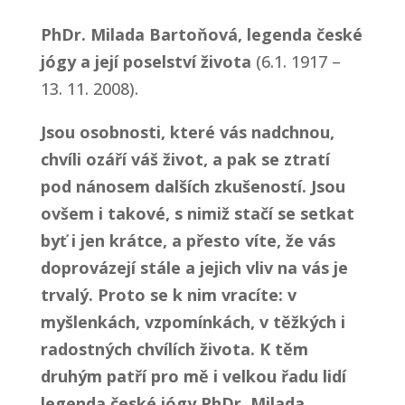
PhDr. Milada Bartoňová, legenda české
jógy a její poselství života
(6.1. 1917 –
13. 11. 2008).
Jsou osobnosti, které vás nadchnou,
chvíli ozáří váš život, a pak se ztratí
pod nánosem dalších zkušeností. Jsou
ovšem i takové, s nimiž stačí se setkat
byť i jen krátce, a přesto víte, že vás
doprovázejí stále a jejich vliv na vás je
trvalý. Proto se k nim vracíte: v
myšlenkách, vzpomínkách, v těžkých i
radostných chvílích života. K těm
druhým patří pro mě i velkou řadu lidí
legenda české jógy PhDr. Milada