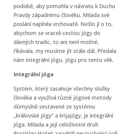
podobě, aby pomohla v návratu k Duchu
Pravdy západnímu člověku. Milada své
poslání naplnila vrchovatě. Nešlo jí o to,
abychom se vraceli cestou jógy do
dávných tradic, to ani není možné,
říkávala, my musíme jít stále dál. Předala
nám integrální jógu, jógu pro tento věk.
Integrální jóga
Systém, který zasahuje všechny složky
člověka a využívá různé jógové metody
důmyslně sestavené ze systému
„královské jógy“ a krijajógy, je integrální
jóga. Milada a její celoživotní druh
Rostislav Hošek zasvětili neutuchající úsilí